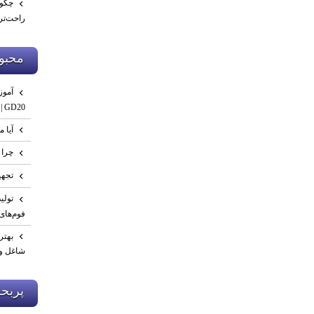
چگون
راحت‌تر
محبو
GD20 | صفر تا تست نهایی
آیا م
چرا 
تجهی
فوم‌های
بهتر
شاغل و 
پربح