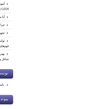
GD20 | صفر تا تست نهایی
آیا م
چرا 
تجهی
فوم‌های
بهتر
شاغل و 
نويسن
نامت
پيوند