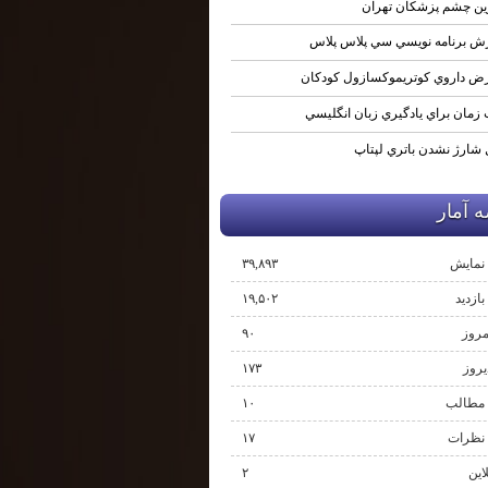
ين چشم پزشكان تهران
ش برنامه نويسي سي پلاس پلاس
ض داروي كوتريموكسازول كودكان
زمان براي يادگيري زبان انگليسي
 شارژ نشدن باتري لپتاپ
 آمار
نمایش‌
۳۹,۸۹۳
ازدید
۱۹,۵۰۲
مروز
۹۰
یروز
۱۷۳
مطالب
۱۰
نظرات
۱۷
لاین
۲