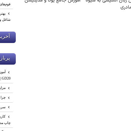
فوم‌های
بهتر
شاغل و 
آخري
پرباز
GD20 | صفر تا تست نهایی
مزای
چرا 
سرو
چاپ مدر