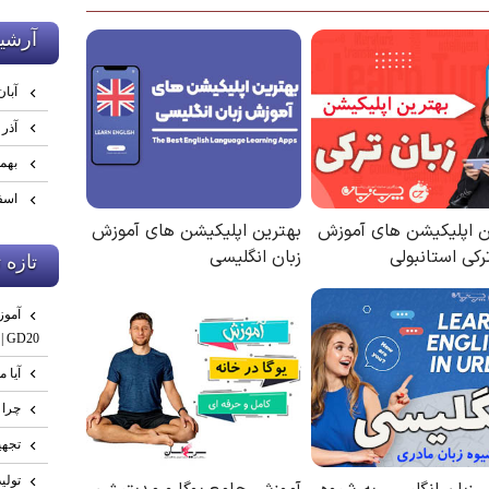
آرشي
آبان ۰۴
آذر ۱۴۰۴
بهمن ۴
اسفند 
تازه 
GD20 | صفر تا تست نهایی
آیا م
چرا 
تجهی