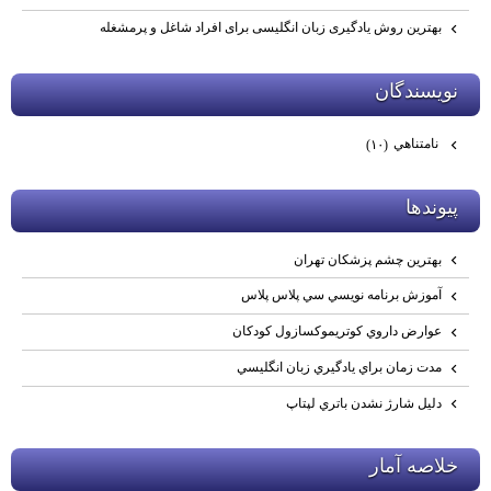
بهترین روش یادگیری زبان انگلیسی برای افراد شاغل و پرمشغله
نويسندگان
نامتناهي
(۱۰)
پيوندها
بهترين چشم پزشكان تهران
آموزش برنامه نويسي سي پلاس پلاس
عوارض داروي كوتريموكسازول كودكان
مدت زمان براي يادگيري زبان انگليسي
دليل شارژ نشدن باتري لپتاپ
خلاصه آمار