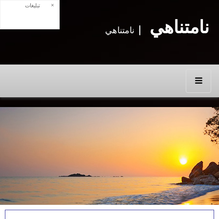
×
تبلیغات
نامتناهي
نامتناهي