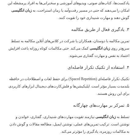
پادکست‌ها، کتاب‌های صوتی، ویدیوهای آموزشی و سخنرانی‌ها به افراد پرمشغله این
امکان را می‌دهند که حتی در مسیر رفت‌وآمد یا زمان استراحت، به
زبان انگلیسی
گوش دهند و مهارت شنیداری خود را تقویت کنند.
۳. یادگیری فعال از طریق مکالمه
تمرین مکالمه با دوستان، همکاران یا شرکت در کلاس‌های آنلاین مکالمه به تسلط
سریع‌تر روی
زبان انگلیسی
کمک می‌کند. حتی مکالمات کوتاه روزانه باعث افزایش
اعتماد به نفس و مهارت گفتاری می‌شوند.
۴. استفاده از تکنیک تکرار فاصله‌ای
تکنیک تکرار فاصله‌ای (Spaced Repetition) برای حفظ لغات و اصطلاحات در حافظه
بلندمدت بسیار مؤثر است. اپلیکیشن‌ها و فلش‌کارت‌های دیجیتال ابزارهای کاربردی
برای این روش هستند.
۵. تمرکز بر مهارت‌های چهارگانه
تسلط به
زبان انگلیسی
نیازمند تقویت مهارت‌های شنیداری، گفتاری، خواندن و
نوشتن است. ترکیب تمرین‌های عملی، نوشتن ایمیل، مطالعه مقالات و گوش دادن
به مکالمات روزمره، یادگیری را مؤثرتر می‌کند.