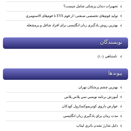
تجهیزات دندان پزشکی شامل چیست؟
تولید فوم‌های تخصصی صنعتی؛ از فوم EVA تا فوم‌های الاستومری
بهترین روش یادگیری زبان انگلیسی برای افراد شاغل و پرمشغله
نويسندگان
نامتناهي
(۱۰)
پيوندها
بهترين چشم پزشكان تهران
آموزش برنامه نويسي سي پلاس پلاس
عوارض داروي كوتريموكسازول كودكان
مدت زمان براي يادگيري زبان انگليسي
دليل شارژ نشدن باتري لپتاپ