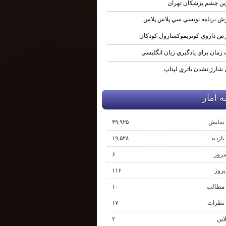
ين چشم پزشكان تهران
ش برنامه نويسي سي پلاس پلاس
ض داروي كوتريموكسازول كودكان
زمان براي يادگيري زبان انگليسي
 شارژ نشدن باتري لپتاپ
 آمار
نمایش‌
۳۹,۹۲۵
ازدید
۱۹,۵۲۸
مروز
۶
یروز
۱۱۶
مطالب
۱۰
نظرات
۱۷
لاین
۲