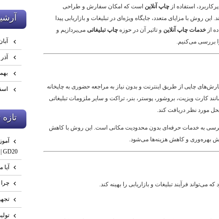
کاربرد، استفاده از
چاپ آنلاین
است که امکان سفارش و طراحی
آرشي
ین روش با مزایای متعدد، جایگاه ویژه‌ای در تبلیغات و بازاریابی پیدا
ده از
خدمات چاپ آنلاین
و تاثیر آن در حوزه
چاپ تبلیغاتی
می‌پردازیم و
آبان ۰۴
ا بررسی می‌کنیم.
آذر ۱۴۰۴
بهمن ۴
رش‌های چاپی از طریق اینترنت و بدون نیاز به مراجعه حضوری به چاپخانه
اسفند 
ند کارت ویزیت، بروشور، پوستر، بنر، تراکت و سایر ملزومات تبلیغاتی
حل مورد نظر دریافت کند.
تازه 
سی به خدمات حرفه‌ای بدون محدودیت مکانی است. این روش با کاهش
یش بهره‌وری و کاهش هزینه‌ها می‌شود.
GD20 | صفر تا تست نهایی
آیا م
چرا 
ه می‌تواند فرآیند تبلیغات و بازاریابی را بهینه کند.
تجهی