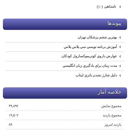
نامتناهي
(۱۰)
پيوندها
بهترين چشم پزشكان تهران
آموزش برنامه نويسي سي پلاس پلاس
عوارض داروي كوتريموكسازول كودكان
مدت زمان براي يادگيري زبان انگليسي
دليل شارژ نشدن باتري لپتاپ
خلاصه آمار
مجموع نمایش‌
۳۹,۸۹۲
مجموع بازدید
۱۹,۵۰۲
بازدید امروز
۸۹