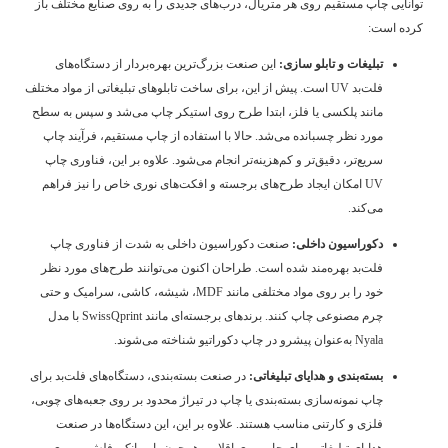
توانایی چاپ مستقیم روی هر متریال، درب‌های جدیدی را به روی صنایع مختلف باز
کرده است:
تبلیغات و تابلو سازی:
این صنعت بزرگ‌ترین بهره‌بردار از دستگاه‌های
فلت‌بد UV است. پیش از این، برای ساخت تابلوهای تبلیغاتی از مواد مختلف
مانند پلکسی یا فلز، ابتدا طرح روی استیکر چاپ می‌شد و سپس به سطح
مورد نظر چسبانده می‌شد. حالا با استفاده از چاپ مستقیم، فرآیند چاپ
سریع‌تر، دقیق‌تر و کم‌هزینه‌تر انجام می‌شود. علاوه بر این، فناوری چاپ
UV امکان ایجاد طرح‌های برجسته و افکت‌های نوری خاص را نیز فراهم
می‌کند.
دکوراسیون داخلی:
صنعت دکوراسیون داخلی به شدت از فناوری چاپ
فلت‌بد بهره‌مند شده است. طراحان اکنون می‌توانند طرح‌های مورد نظر
خود را بر روی مواد مختلفی مانند MDF، شیشه، کاشی، سرامیک و حتی
چرم مصنوعی چاپ کنند. برندهای برجسته‌ای مانند SwissQprint با مدل
Nyala به‌عنوان پیشرو در چاپ دکوراتیو شناخته می‌شوند.
بسته‌بندی و هدایای تبلیغاتی:
در صنعت بسته‌بندی، دستگاه‌های فلت‌بد برای
چاپ نمونه‌سازی بسته‌بندی یا چاپ در تیراژ محدود بر روی جعبه‌های چوبی،
فلزی و کارتنی مناسب هستند. علاوه بر این، این دستگاه‌ها در صنعت