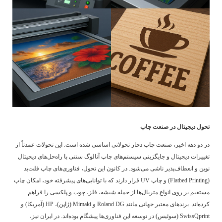
تحول دیجیتال در صنعت چاپ
در دو دهه اخیر، صنعت چاپ دچار تحولاتی اساسی شده است. این تحولات عمدتاً از
تغییرات دیجیتال و جایگزینی سیستم‌های چاپ آنالوگ سنتی با راه‌حل‌های دیجیتال
نوین و انعطاف‌پذیر ناشی می‌شود. در کانون این تحول، فناوری‌های چاپ فلت‌بد
(Flatbed Printing) و چاپ UV قرار دارند که با توانایی‌های پیشرفته خود، امکان چاپ
مستقیم بر روی انواع متریال‌ها از جمله شیشه، فلز، چوب و پلکسی را فراهم
کرده‌اند. برندهای معتبر جهانی مانند Roland DG و Mimaki (ژاپن)، HP (آمریکا) و
SwissQprint (سوئیس) در توسعه این فناوری‌ها پیشگام بوده‌اند. در ایران نیز،