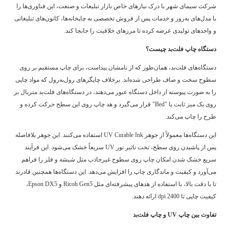
شرکت سیمای شهر با درک نیازهای خاص بازار تبلیغات و صنعت، این فناوری‌ها را
با مدل‌های به‌روز و خدمات پس از فروش تخصصی به چاپخانه‌ها، کانون‌های تبلیغاتی
و واحدهای تولیدی عرضه کرده تا مرزهای خلاقیت را جابجا کند.
دستگاه چاپ فلت‌بد چیست؟
دستگاه‌های فلت‌بد، همان‌طور که از نامشان پیداست، برای چاپ مستقیم بر روی
سطوح سخت و صاف طراحی شده‌اند. برخلاف چاپگرهای رول‌به‌رول که مواد چاپی
را به صورت پیوسته از داخل دستگاه عبور می‌دهند، در دستگاه‌های فلت‌بد متریال بر
روی یک میز ثابت یا "Bed" قرار می‌گیرد و هد چاپ روی این سطح حرکت کرده و
طرح را چاپ می‌کند.
این دستگاه‌ها معمولاً از جوهر UV Curable Ink استفاده می‌کنند. این جوهر بلافاصله
پس از پاشیدن روی سطح، تحت تاثیر نور UV سریعاً خشک می‌شود. این فرآیند
سریع خشک شدن امکان چاپ روی سطوح غیرجاذب مثل شیشه و فلز را فراهم
می‌آورد و کیفیت و ماندگاری چاپ را افزایش می‌دهد. این دستگاه‌ها همچنین قادرند
تا با دقت بالا، با استفاده از هدهای پیشرفته‌ای مثل Ricoh Gen5 و Epson DX5،
کیفیت چاپی تا 2400 dpi ارائه دهند.
تفاوت بین چاپ UV و چاپ فلت‌بد