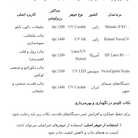
حداکثر
برند/مدل
کشور
نوع جوهر
کاربرد اصلی
رزولوشن
Mimaki JFX۲۰۰
ژاپن
UV Curable
1200 dpi
تبلیغات، دکور، تابلو
چاپ تبلیغاتی،
Roland VersaUV
ژاپن
UV Ink
1440 dpi
نمونه‌سازی
Latex/UV
چاپ رول و فلت
HP Latex R۲۰۰۰
آمریکا
1200 dpi
Hybrid
(هیبریدی)
چاپ دکوراتیو و صنعتی
SwissQprint Nyala
سوئیس
UV LED
2160 dpi
لوکس
دستگاه‌های سیمای
چاپ فلت‌بد صنعتی و
ایران
UV Curable
1440 dpi
شهر
تبلیغاتی
نکات کلیدی در نگهداری و بهره‌برداری
برای حفظ عملکرد و افزایش عمر دستگاه‌های فلت‌بد، نکات زیر باید رعایت شود:
استفاده از جوهر اصلی:
استفاده از جوهرهای غیراصلی می‌تواند باعث
آسیب به هدهای چاپ و کاهش کیفیت چاپ شود.