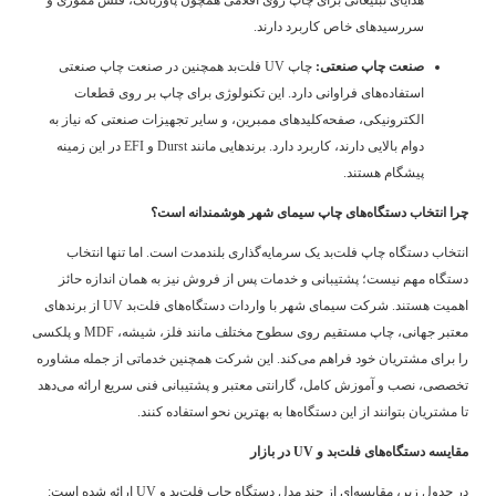
هدایای تبلیغاتی برای چاپ روی اقلامی همچون پاوربانک، فلش مموری و
سررسیدهای خاص کاربرد دارند.
صنعت چاپ صنعتی:
چاپ UV فلت‌بد همچنین در صنعت چاپ صنعتی
استفاده‌های فراوانی دارد. این تکنولوژی برای چاپ بر روی قطعات
الکترونیکی، صفحه‌کلیدهای ممبرین، و سایر تجهیزات صنعتی که نیاز به
دوام بالایی دارند، کاربرد دارد. برندهایی مانند Durst و EFI در این زمینه
پیشگام هستند.
چرا انتخاب دستگاه‌های چاپ سیمای شهر هوشمندانه است؟
انتخاب دستگاه چاپ فلت‌بد یک سرمایه‌گذاری بلندمدت است. اما تنها انتخاب
دستگاه مهم نیست؛ پشتیبانی و خدمات پس از فروش نیز به همان اندازه حائز
اهمیت هستند. شرکت سیمای شهر با واردات دستگاه‌های فلت‌بد UV از برندهای
معتبر جهانی، چاپ مستقیم روی سطوح مختلف مانند فلز، شیشه، MDF و پلکسی
را برای مشتریان خود فراهم می‌کند. این شرکت همچنین خدماتی از جمله مشاوره
تخصصی، نصب و آموزش کامل، گارانتی معتبر و پشتیبانی فنی سریع ارائه می‌دهد
تا مشتریان بتوانند از این دستگاه‌ها به بهترین نحو استفاده کنند.
مقایسه دستگاه‌های فلت‌بد و UV در بازار
در جدول زیر، مقایسه‌ای از چند مدل دستگاه چاپ فلت‌بد و UV ارائه شده است: