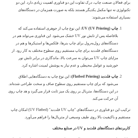
برای فعالان صنعت چاپ، درک تفاوت این دو فناوری اهمیت زیادی دارد. این دو
تکنولوژی نه تنها مکمل یکدیگر هستند بلکه به صورت همزمان در دستگاه‌های
بسیاری استفاده می‌شوند:
چاپ UV (UV Printing):
این نوع چاپ از جوهری استفاده می‌کند که
بلافاصله پس از تابش نور UV خشک می‌شود. این فناوری می‌تواند هم در
دستگاه‌های رول‌به‌رول برای چاپ بنرها، فلکس‌ها و استیکرها و هم در
دستگاه‌های فلت‌بد برای چاپ مستقیم روی سطوح مختلف به کار رود. از
مزایای چاپ UV می‌توان به سرعت بالا، ماندگاری در برابر تابش نور
خورشید و عوامل محیطی و عدم نیاز به پوشش لمینت اشاره کرد.
چاپ فلت‌بد (Flatbed Printing):
این نوع چاپ به دستگاه‌هایی اطلاق
می‌شود که برای چاپ مستقیم روی سطوح صاف و سخت طراحی شده‌اند.
در این دستگاه‌ها، متریال بر روی یک میز ثابت قرار می‌گیرد و هد چاپ روی
آن حرکت می‌کند.
ترکیب این دو فناوری در دستگاه‌های "چاپ UV فلت‌بد" (UV Flatbed) امکان چاپ
مستقیم و باکیفیت بالا روی طیف وسیعی از متریال‌ها را فراهم می‌آورد.
کاربردهای دستگاه‌های فلت‌بد و UV در صنایع مختلف