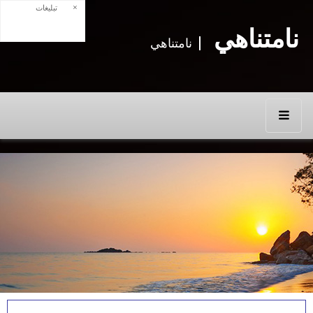
×
تبلیغات
نامتناهي
نامتناهي