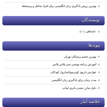
بهترین روش یادگیری زبان انگلیسی برای افراد شاغل و پرمشغله
نويسندگان
نامتناهي
(۱۰)
پيوندها
بهترين چشم پزشكان تهران
آموزش برنامه نويسي سي پلاس پلاس
عوارض داروي كوتريموكسازول كودكان
مدت زمان براي يادگيري زبان انگليسي
دليل شارژ نشدن باتري لپتاپ
خلاصه آمار