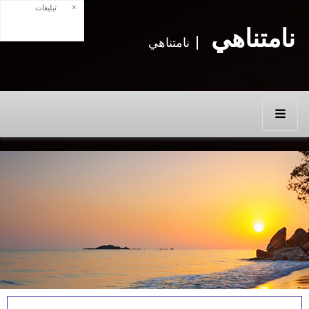
×
تبلیغات
نامتناهي
نامتناهي