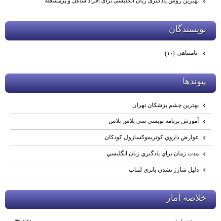
بهترین روش یادگیری زبان انگلیسی برای افراد شاغل و پرمشغله
نويسندگان
نامتناهي
(۱۰)
پيوندها
بهترين چشم پزشكان تهران
آموزش برنامه نويسي سي پلاس پلاس
عوارض داروي كوتريموكسازول كودكان
مدت زمان براي يادگيري زبان انگليسي
دليل شارژ نشدن باتري لپتاپ
خلاصه آمار